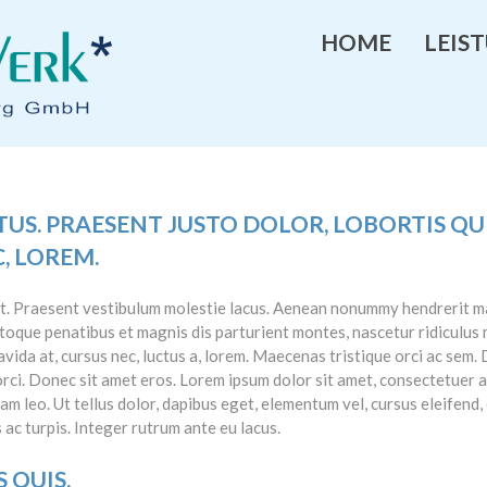
HOME
LEIS
S. PRAESENT JUSTO DOLOR, LOBORTIS QUI
, LOREM.
lit. Praesent vestibulum molestie lacus. Aenean nonummy hendrerit m
atoque penatibus et magnis dis parturient montes, nascetur ridiculus 
vida at, cursus nec, luctus a, lorem. Maecenas tristique orci ac sem. 
ci. Donec sit amet eros. Lorem ipsum dolor sit amet, consectetuer a
 leo. Ut tellus dolor, dapibus eget, elementum vel, cursus eleifend, e
 ac turpis. Integer rutrum ante eu lacus.
 QUIS.