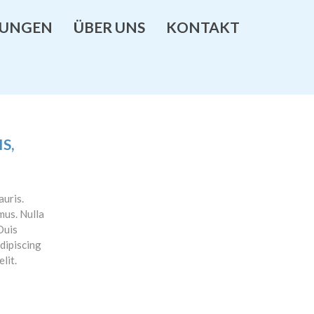
TUNGEN
ÜBER UNS
KONTAKT
S,
auris.
mus. Nulla
Duis
dipiscing
lit.